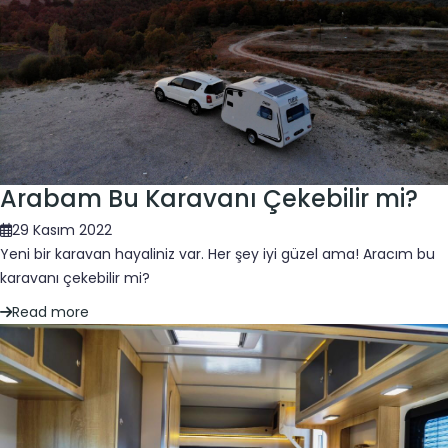
Arabam Bu Karavanı Çekebilir mi?
29 Kasım 2022
Yeni bir karavan hayaliniz var. Her şey iyi güzel ama! Aracım bu
karavanı çekebilir mi?
Read more