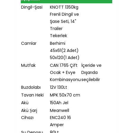
Dingil-Şasi
KNOTT 1350kg
Frenli Dingil ve
Şase Seti, 14"
Trailer
Tekerlek
Camlar
Berhimi
45x61(2 Adet)
50x120(1 Adet)
Mutfak
CAN 1765 Çift
İçeride ve
Ocak + Evye
Dışarıda
Kombinasyonu
seçilebilir
Buzdolabı
12V 130Lt
Tavan Heki
MPK 50x70 cm
Akü
150Ah Jel
Akü Şarj
Meanwell
Cihazı
ENC240 16
Amper
Su Deposu
80Lt