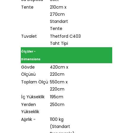
Tente
210cm x
270cm
Standart
Tente
Tuvalet
Thetford C403
Taht Tipi
Ölçüler -
Dimensions
Gövde
420cm x
Ölçüsü
220cm
Toplam Ölçü
550cm x
220cm
İç Yükseklik
195cm
Yerden
250cm
Yükseklik
Ağırlık -
1100 kg
(Standart